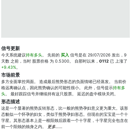
信号更新
今天系统建议
持有多头
。 先前的
买入
信号是在 29/07/2026 发出，9
天数 之前，当时 股票价格 为 0.5300。 自那时以来，
0112
已 上涨了
+9.43%
。
市场前景
多方全面掌控局面。 造成最后熊势形态的负面情绪已经蒸发。 当前价
格远离确认点，因此熊势确认的可能性很小。 此外，信号提示
持有多
头
。 最好跟踪信号并继续持有这只股票。 延迟的盘中模块关闭。
形态描述
这是一个显著的熊势反转形态，比一般的熊势孕妇意义更为重大。该形
态貌似一个怀孕的妇女，类似于熊势孕妇形态。但现在的宝宝是一个十
字星。其形态基本上是一根阳烛后跟着一个十字星，十字星完全包含在
前一个阳烛的烛身之内。
更多……