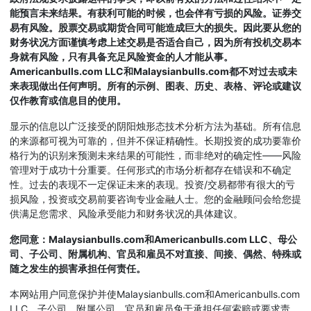
能预言未来结果。有获利可能的时候，也会伴有亏损的风险。证券交
易有风险。股票交易或期货合同可能造成巨大的损失。因此要从您的
财务状况方面谨慎考虑上述交易是否适合自己，因为所有投机交易本
身就有风险，只有具备充足风险资金的人才能从事。
Americanbulls.com LLC和Malaysianbulls.com都不对过去或未
来表现做出任何声明。所有的示例、图表、历史、表格、评论或建议
仅作教育或信息目的使用。
显示的信息以广泛接受的阴阳烛形态技术分析方法为基础。所有信息
的来源都可视为可靠的，但并不保证精确性。长期投资的成功要靠价
格行为的识别来预测未来结果的可能性，而非绝对的确定性——风险
管理对于成功十分重要。任何形式的市场分析都存在错误和不确定
性。过去的表现不一定保证未来的表现。投资/交易都带有很大的亏
损风险，投资或交易前要咨询专业金融人士。您的金融顾问会给您提
供满足您需求、风险承受能力和财务状况的具体建议。
您同意：Malaysianbulls.com和Americanbulls.com LLC、母公
司、子公司、附属机构、官员和雇员不对直接、间接、偶然、特殊或
随之发生的损害承担任何责任。
本网站用户同意保护并使Malaysianbulls.com和Americanbulls.com
LLC、子公司、附属公司、官员和雇员免于承担任何索赔或要求责