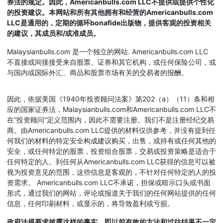
券法的规定。因此，Americanbulls.com LLC不提供或提供个性化
的投资建议。本网站和所有其他拥有和经营的Americanbulls.com
LLC是通用的，定期的循环bonafide出版物，提供客观的投资相关
的建议，其成员和/或准成员。
Malaysianbulls.com 是一个独立的网站. Americanbulls.com LLC
不直接或间接接受来自股票、证券和其它机构，或任何保险公司，或
与国内或国际外汇、商品和股票市场有关的交易者的报酬。
因此，依据美国《1940年投资顾问法案》第202（a）（11）条和相
应的国家证券法，Malaysianbulls.com和Americanbulls.com LLC不
在“投资顾问”定义范围内，因此不需要注册。我们不是注册经纪交易
商。由Americanbulls.com LLC提供的材料仅供参考，并没有提到任
何我们的材料的特定安全构成建议购买，出售，或持有或任何其他的
安全，或任何特定的股票，投资组合股票，交易或投资策略是适合于
任何特定的人。到任何从Americanbulls.com LLC获得的信息可以被
视为投资意见的范围，这些信息是客观的，不针对任何特定的人的投
资需求。 Americanbulls.com LLC不承诺，担保或暗示口头或书面
形式，通过我们的网站，评论或报道关于我们的任何网站提供的任何
信息，任何印刷材料，或显示的，将导致盈利或亏损。
政府法规要求披露这样的事实，即以前有效的方法和过往结果不一定