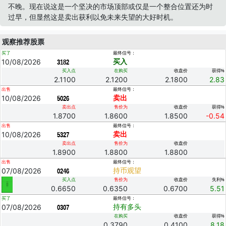
不晚。现在说这是一个坚决的市场顶部或仅是一个整合位置还为时
过早，但显然这是卖出获利以免未来失望的大好时机。
观察推荐股票
买了
最终信号：
10/08/2026
买入
3182
买入点
在购买
收盘价
获得%
2.1100
2.1200
2.1800
2.83
出售
最终信号：
10/08/2026
卖出
5026
卖出点
售价为
收盘价
获得%
1.8700
1.8600
1.8500
-0.54
出售
最终信号：
10/08/2026
卖出
5327
卖出点
售价为
收盘价
1.8900
1.8800
1.8800
出售
最终信号：
07/08/2026
持币观望
0246
买入点
售价为
收盘价
失利%
0.6650
0.6350
0.6700
5.51
买了
最终信号：
07/08/2026
持有多头
0307
在购买
收盘价
获得%
0.3790
0.4100
8.18