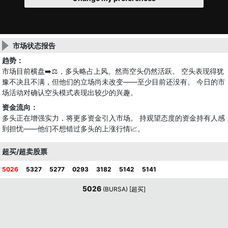
市场状态报告
趋势：
市场目前横盘➡️⚖️，多头略占上风。然而空头仍然活跃。 空头表现得犹
豫不决且不满，但他们的立场尚未改变——至少目前还没有。 今日的市
场活动对确认空头模式表现出较少的兴趣。
资金流向：
多头正在增强实力，将更多资金引入市场。 持观望态度的资金持有人感
到担忧——他们不想错过多头的上涨行情📈。
超买/超卖股票
5026
5327
5277
0293
3182
5142
5141
5026
(BURSA) [超买]