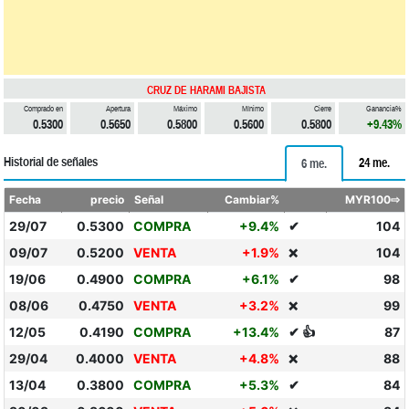
CRUZ DE HARAMI BAJISTA
Comprado en
Apertura
Máximo
Mínimo
Cierre
Ganancia%
0.5300
0.5650
0.5800
0.5600
0.5800
+9.43%
Historial de señales
24 me.
6 me.
Fecha
precio
Señal
Cambiar%
MYR100⇨
29/07
0.5300
COMPRA
+9.4%
✔
104
09/07
0.5200
VENTA
+1.9%
104
❌
19/06
0.4900
COMPRA
+6.1%
✔
98
08/06
0.4750
VENTA
+3.2%
99
❌
12/05
0.4190
COMPRA
+13.4%
✔ 👍
87
29/04
0.4000
VENTA
+4.8%
88
❌
13/04
0.3800
COMPRA
+5.3%
✔
84