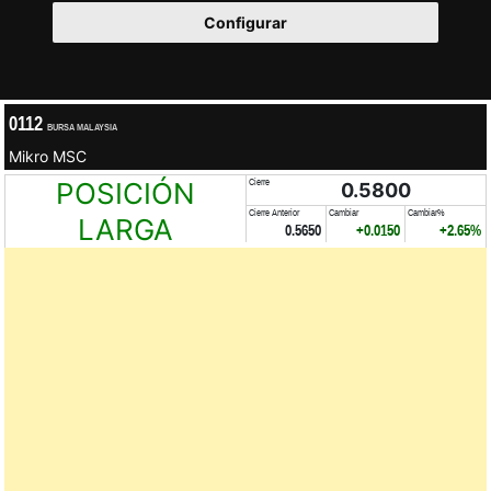
Configurar
0112
BURSA MALAYSIA
Mikro MSC
POSICIÓN
Cierre
0.5800
Cierre Anterior
Cambiar
Cambiar%
LARGA
0.5650
+0.0150
+2.65%