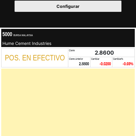
Configurar
5000
BURSA MALAYSIA
Hume Cement Industries
Cierre
2.8600
POS. EN EFECTIVO
Cierre Anterior
Cambiar
Cambiar%
2.8800
-0.0200
-0.69%