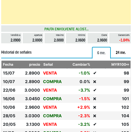
PAUTA ENVOLVENTE ALCIST...
Vendido a
Apertura
Máximo
Mínimo
Cierre
Ganancia%
2.8900
2.8800
2.8800
2.8600
2.8600
-1.04%
Historial de señales
24 me.
6 me.
Fecha
precio
Señal
Cambiar%
MYR100⇨
15/07
2.8900
VENTA
-1.0%
✔
98
10/07
2.8900
COMPRA
0.0%
99
❌
22/06
3.0000
VENTA
-3.7%
✔
99
16/06
3.0450
COMPRA
-1.5%
101
❌
10/06
2.9600
VENTA
+2.9%
102
❌
28/05
3.0300
COMPRA
-2.3%
104
❌
20/05
3.1300
VENTA
-3.2%
✔
105