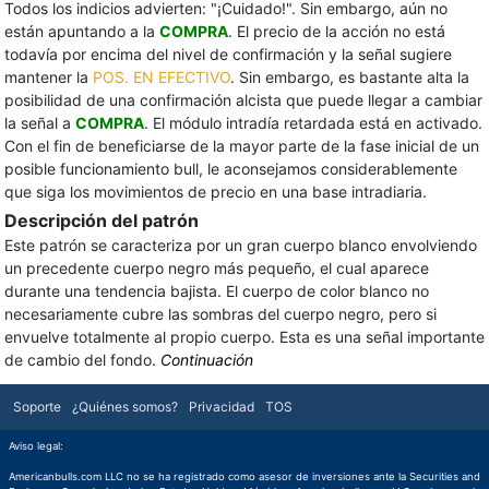
Todos los indicios advierten: "¡Cuidado!". Sin embargo, aún no
están apuntando a la
COMPRA
. El precio de la acción no está
todavía por encima del nivel de confirmación y la señal sugiere
mantener la
POS. EN EFECTIVO
. Sin embargo, es bastante alta la
posibilidad de una confirmación alcista que puede llegar a cambiar
la señal a
COMPRA
. El módulo intradía retardada está en activado.
Con el fin de beneficiarse de la mayor parte de la fase inicial de un
posible funcionamiento bull, le aconsejamos considerablemente
que siga los movimientos de precio en una base intradiaria.
Descripción del patrón
Este patrón se caracteriza por un gran cuerpo blanco envolviendo
un precedente cuerpo negro más pequeño, el cual aparece
durante una tendencia bajista. El cuerpo de color blanco no
necesariamente cubre las sombras del cuerpo negro, pero si
envuelve totalmente al propio cuerpo. Esta es una señal importante
de cambio del fondo.
Continuación
Soporte
¿Quiénes somos?
Privacidad
TOS
Aviso legal:
Americanbulls.com LLC no se ha registrado como asesor de inversiones ante la Securities and